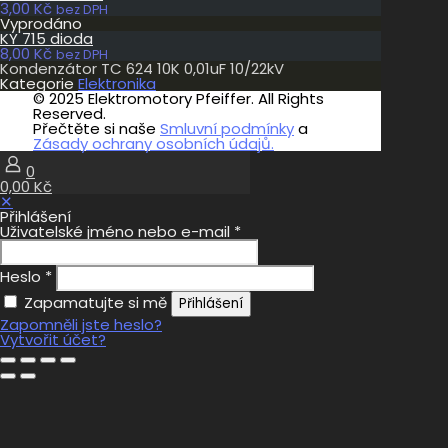
3,00
Kč
bez DPH
Vyprodáno
KY 715 dioda
8,00
Kč
bez DPH
Kondenzátor TC 624 10K 0,01uF 10/22kV
Kategorie
Elektronika
© 2025 Elektromotory Pfeiffer. All Rights
Reserved.
Přečtěte si naše
Smluvní podmínky
a
Zásady ochrany osobních údajů.
0
0,00 Kč
✕
Přihlášení
Uživatelské jméno nebo e-mail
*
Heslo
*
Zapamatujte si mě
Přihlášení
Zapomněli jste heslo?
Vytvořit účet?