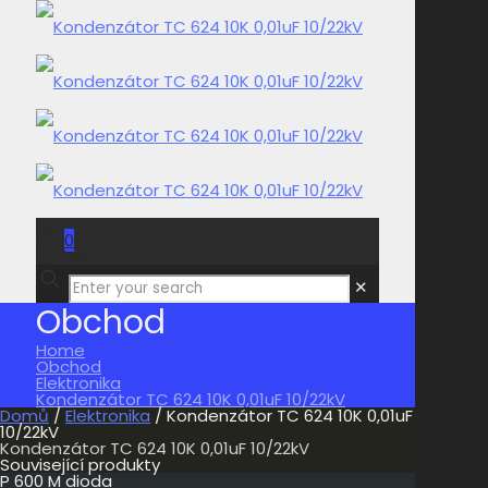
0
0,00 Kč
✕
Obchod
Home
Obchod
Elektronika
Kondenzátor TC 624 10K 0,01uF 10/22kV
Domů
/
Elektronika
/ Kondenzátor TC 624 10K 0,01uF
10/22kV
Kondenzátor TC 624 10K 0,01uF 10/22kV
Související produkty
P 600 M dioda