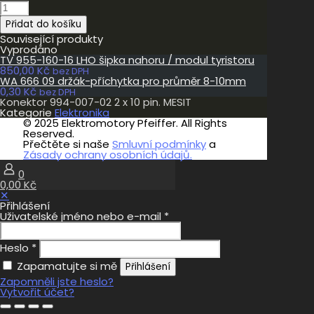
Konektor
994-
Přidat do košíku
007-
02
Související produkty
2
Vyprodáno
x
TV 955-160-16 LHO šipka nahoru / modul tyristoru
10
850,00
Kč
bez DPH
pin.
WA 666 09 držák-příchytka pro průměr 8-10mm
MESIT
0,30
Kč
bez DPH
množství
Konektor 994-007-02 2 x 10 pin. MESIT
Kategorie
Elektronika
© 2025 Elektromotory Pfeiffer. All Rights
Reserved.
Přečtěte si naše
Smluvní podmínky
a
Zásady ochrany osobních údajů.
0
0,00 Kč
✕
Přihlášení
Uživatelské jméno nebo e-mail
*
Heslo
*
Zapamatujte si mě
Přihlášení
Zapomněli jste heslo?
Vytvořit účet?