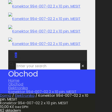
0
0,00 Kč
✕
Obchod
Home
Obchod
Elektronika
Konektor 994-007-02 2 x 10 pin. MESIT
Domů
/
Elektronika
/ Konektor 994-007-02 2 x 10
pin. MESIT
Konektor 994-007-02 2 x 10 pin. MESIT
10,00
Kč
bez DPH
62 skladem