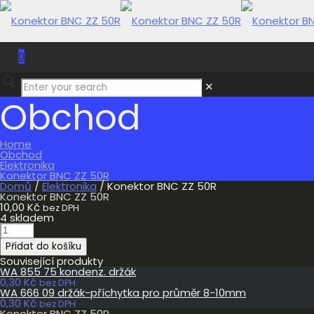
0
0,00 Kč
✕
Obchod
Home
Obchod
Elektronika
Konektor BNC ZZ 50R
Domů
/
Elektronika
/ Konektor BNC ZZ 50R
Konektor BNC ZZ 50R
10,00
Kč
bez DPH
4 skladem
Konektor
BNC
Přidat do košíku
ZZ
50R
Související produkty
množství
WA 855 75 kondenz. držák
0,30
Kč
bez DPH
WA 666 09 držák-příchytka pro průměr 8-10mm
0,30
Kč
bez DPH
Konektor BNC ZZ 50R