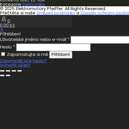
Kategorie
Elektronika
© 2025 Elektromotory Pfeiffer. All Rights Reserved.
Přečtěte si naše
Smluvní podmínky
a
Zásady ochrany osobní
0
0,00 Kč
✕
Přihlášení
Uživatelské jméno nebo e-mail
*
Heslo
*
Zapamatujte si mě
Přihlášení
Zapomněli jste heslo?
Vytvořit účet?