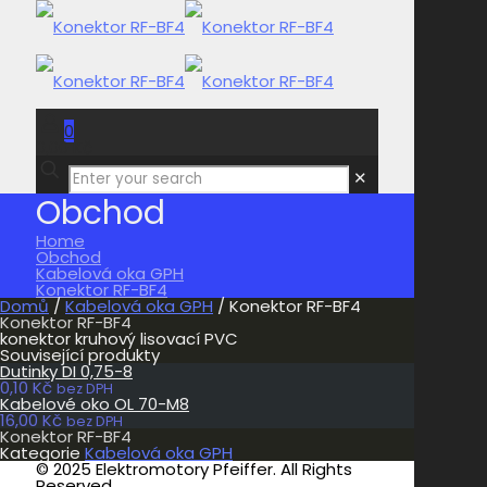
0
0,00 Kč
✕
Obchod
Home
Obchod
Kabelová oka GPH
Konektor RF-BF4
Domů
/
Kabelová oka GPH
/ Konektor RF-BF4
Konektor RF-BF4
konektor kruhový lisovací PVC
Související produkty
Dutinky DI 0,75-8
0,10
Kč
bez DPH
Kabelové oko OL 70-M8
16,00
Kč
bez DPH
Konektor RF-BF4
Kategorie
Kabelová oka GPH
© 2025 Elektromotory Pfeiffer. All Rights
Reserved.