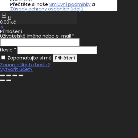
Přečtěte si naše
Smluvní podmínky
a
Zásady ochrany osobních údajů.
0
0,00 Kč
✕
Přihlášení
Uživatelské jméno nebo e-mail
*
Heslo
*
Zapamatujte si mě
Přihlášení
Zapomněli jste heslo?
Vytvořit účet?