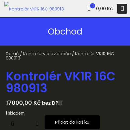
0
0,00 Kč
Obchod
Domů
/
Kontrolery a ovladače
/ Kontrolér VK1R 16C
980913
Kontrolér VK1R 16C
980913
17000,00
Kč
bez DPH
1 skladem
Přidat do košíku