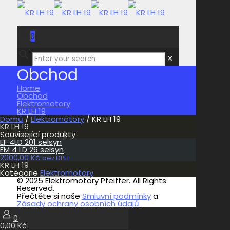
0
0,00 Kč
✕
Obchod
Home
Obchod
Elektromotory
KR LH 19
Domů
/
Elektromotory
/ KR LH 19
KR LH 19
Související produkty
EF 4LD 201 selsyn
EM 4 LD 26 selsyn
2000,00
Kč
bez DPH
KR LH 19
Kategorie
Elektromotory
© 2025 Elektromotory Pfeiffer. All Rights
Reserved.
Přečtěte si naše
Smluvní podmínky
a
Zásady ochrany osobních údajů.
0
0,00 Kč