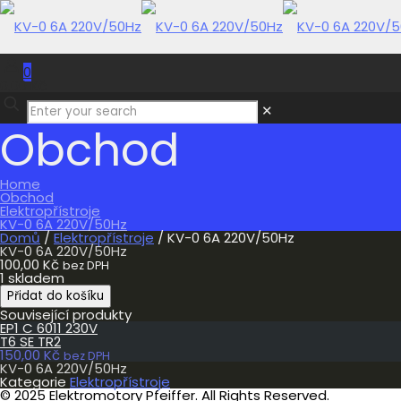
0
0,00 Kč
✕
Obchod
Home
Obchod
Elektropřístroje
KV-0 6A 220V/50Hz
Domů
/
Elektropřístroje
/ KV-0 6A 220V/50Hz
KV-0 6A 220V/50Hz
100,00
Kč
bez DPH
1 skladem
KV-
Přidat do košíku
0
Související produkty
6A
EP1 C 6011 230V
220V/50Hz
T6 SE TR2
množství
150,00
Kč
bez DPH
KV-0 6A 220V/50Hz
Kategorie
Elektropřístroje
© 2025 Elektromotory Pfeiffer. All Rights Reserved.