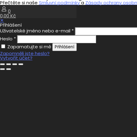
Přečtěte si naše
Smluvní podmínky
a
Zásady ochrany osobní
0
0,00 Kč
✕
Přihlášení
Uživatelské jméno nebo e-mail
*
Heslo
*
Zapamatujte si mě
Přihlášení
Zapomněli jste heslo?
Vytvořit účet?