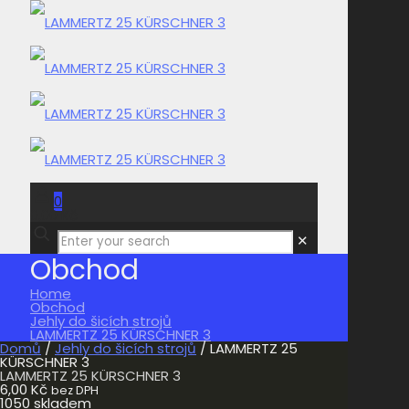
0
0,00 Kč
✕
Obchod
Home
Obchod
Jehly do šicích strojů
LAMMERTZ 25 KÜRSCHNER 3
Domů
/
Jehly do šicích strojů
/ LAMMERTZ 25
KÜRSCHNER 3
LAMMERTZ 25 KÜRSCHNER 3
6,00
Kč
bez DPH
1050 skladem