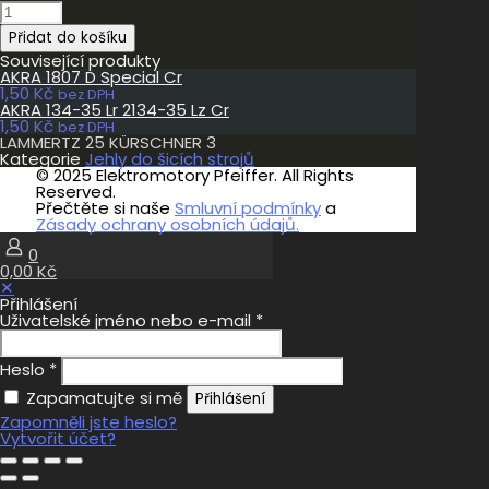
LAMMERTZ
25
Přidat do košíku
KÜRSCHNER
3
Související produkty
množství
AKRA 1807 D Special Cr
1,50
Kč
bez DPH
AKRA 134-35 Lr 2134-35 Lz Cr
1,50
Kč
bez DPH
LAMMERTZ 25 KÜRSCHNER 3
Kategorie
Jehly do šicích strojů
© 2025 Elektromotory Pfeiffer. All Rights
Reserved.
Přečtěte si naše
Smluvní podmínky
a
Zásady ochrany osobních údajů.
0
0,00 Kč
✕
Přihlášení
Uživatelské jméno nebo e-mail
*
Heslo
*
Zapamatujte si mě
Přihlášení
Zapomněli jste heslo?
Vytvořit účet?