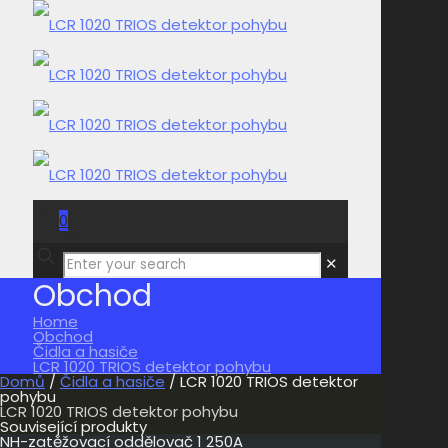
0
0,00 Kč
✕
Obchod
Home
Obchod
Čidla a hasiče
LCR 1020 TRIOS detektor pohybu
Domů
/
Čidla a hasiče
/ LCR 1020 TRIOS detektor
pohybu
LCR 1020 TRIOS detektor pohybu
Související produkty
NH-zatěžovací oddělovač 1 250A