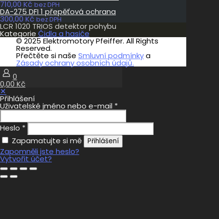
710,00
Kč
bez DPH
DA-275 DFI 1 přepěťová ochrana
300,00
Kč
bez DPH
LCR 1020 TRIOS detektor pohybu
Kategorie
Čidla a hasiče
© 2025 Elektromotory Pfeiffer. All Rights
Reserved.
Přečtěte si naše
Smluvní podmínky
a
Zásady ochrany osobních údajů.
0
0,00 Kč
✕
Přihlášení
Uživatelské jméno nebo e-mail
*
Heslo
*
Zapamatujte si mě
Přihlášení
Zapomněli jste heslo?
Vytvořit účet?