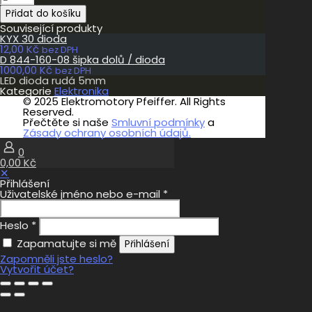
dioda
Přidat do košíku
rudá
5mm
Související produkty
množství
KYX 30 dioda
12,00
Kč
bez DPH
D 844-160-08 šipka dolů / dioda
1000,00
Kč
bez DPH
LED dioda rudá 5mm
Kategorie
Elektronika
© 2025 Elektromotory Pfeiffer. All Rights
Reserved.
Přečtěte si naše
Smluvní podmínky
a
Zásady ochrany osobních údajů.
0
0,00 Kč
✕
Přihlášení
Uživatelské jméno nebo e-mail
*
Heslo
*
Zapamatujte si mě
Přihlášení
Zapomněli jste heslo?
Vytvořit účet?