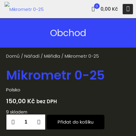
0
0,00 Kč
Obchod
Domů
/
Nářadí
/
Měřidla
/ Mikrometr 0-25
Mikrometr 0-25
Polsko
150,00
Kč
bez DPH
9 skladem
Přidat do košíku