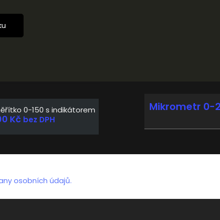
ku
Vyprodáno
Mikrometr 0-
ěřítko 0-150 s indikátorem
00
Kč
bez DPH
any osobních údajů.