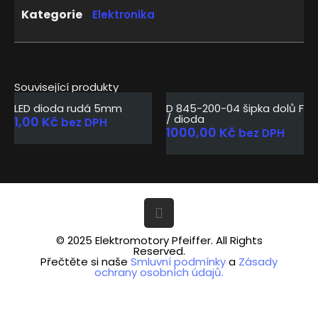
Kategorie
Elektronika
Související produkty
LED dioda rudá 5mm
D 845-200-04 šipka dolů F
/ dioda
1,00
Kč
bez DPH
1000,00
Kč
bez DPH
© 2025 Elektromotory Pfeiffer. All Rights
Reserved.
Přečtěte si naše
Smluvní podmínky
a
Zásady
ochrany osobních údajů.