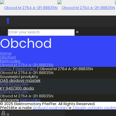
0
0,00 Kč
✕
Obchod
Home
Obchod
Elektronika
Obvod M 2764 A-2FI 88835N
Domů
/
Elektronika
/ Obvod M 2764 A-2FI 88835N
Obvod M 2764 A-2FI 88835N
Související produkty
OA5 diodový můstek
5,00
Kč
bez DPH
KY 940/300 dioda
2,00
Kč
bez DPH
Obvod M 2764 A-2FI 88835N
Kategorie
Elektronika
© 2025 Elektromotory Pfeiffer. All Rights Reserved.
Přečtěte si naše
Smluvní podmínky
a
Zásady ochrany osobní
0