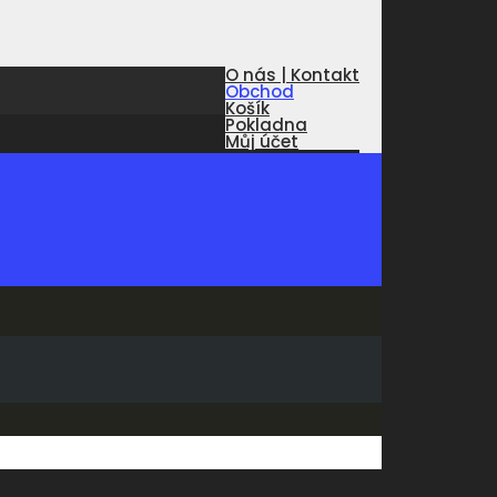
O nás | Kontakt
Obchod
Košík
Pokladna
Můj účet