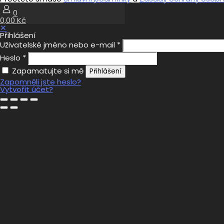
0
0,00 Kč
✕
Přihlášení
Uživatelské jméno nebo e-mail
*
Heslo
*
Zapamatujte si mě
Přihlášení
Zapomněli jste heslo?
Vytvořit účet?