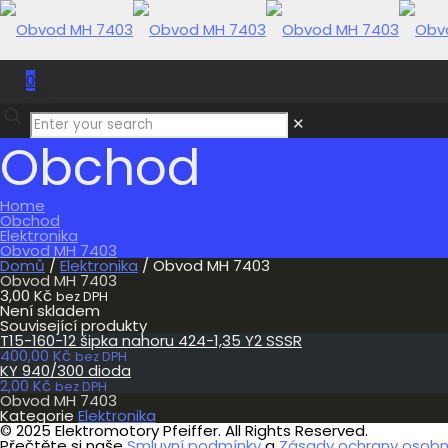
0
0,00 Kč
✕
Obchod
Home
Obchod
Elektronika
Obvod MH 7403
Domů
/
Elektronika
/ Obvod MH 7403
Obvod MH 7403
3,00
Kč
bez DPH
Není skladem
Související produkty
T15-160-12 šipka nahoru 424-1,35 Y2 SSSR
400,00
Kč
bez DPH
KY 940/300 dioda
2,00
Kč
bez DPH
Obvod MH 7403
Kategorie
Elektronika
© 2025 Elektromotory Pfeiffer. All Rights Reserved.
Přečtěte si naše
Smluvní podmínky
a
Zásady ochrany osobní