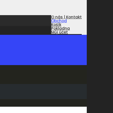
O nás | Kontakt
Obchod
Košík
Pokladna
Můj účet