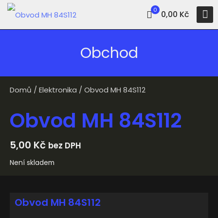
0
0,00 Kč
Obchod
Domů
/
Elektronika
/ Obvod MH 84S112
Obvod MH 84S112
5,00
Kč
bez DPH
Není skladem
Obvod MH 84S112