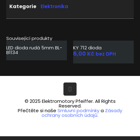
Kategorie
Elektronika
Související produkty
Vyprodáno
LED dioda rudá 5mm BL-
KY 712 dioda
B1134
6,00
Kč
bez DPH
© 2025 Elektromotory Pfeiffer. All Rights
Reserved.
Přečtěte si naše
Smluvní podmínky
a
Zásady
ochrany osobních údajů.