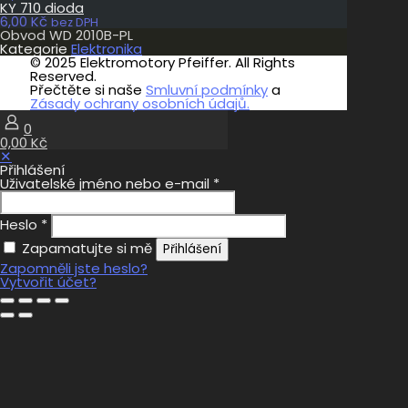
KY 710 dioda
6,00
Kč
bez DPH
Obvod WD 2010B-PL
Kategorie
Elektronika
© 2025 Elektromotory Pfeiffer. All Rights
Reserved.
Přečtěte si naše
Smluvní podmínky
a
Zásady ochrany osobních údajů.
0
0,00 Kč
✕
Přihlášení
Uživatelské jméno nebo e-mail
*
Heslo
*
Zapamatujte si mě
Přihlášení
Zapomněli jste heslo?
Vytvořit účet?