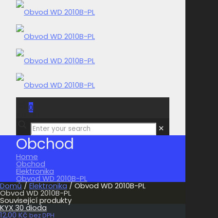
0
0,00 Kč
✕
Obchod
Home
Obchod
Elektronika
Obvod WD 2010B-PL
Domů
/
Elektronika
/ Obvod WD 2010B-PL
Obvod WD 2010B-PL
Související produkty
KYX 30 dioda
12,00
Kč
bez DPH