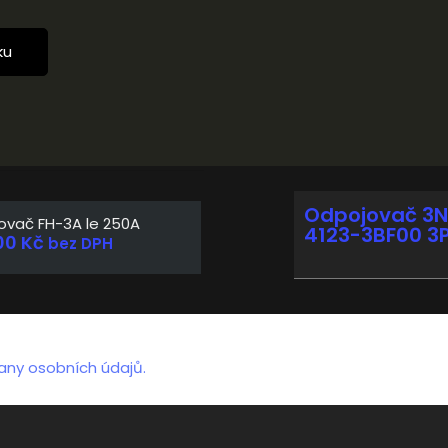
ku
Odpojovač 3N
ovač FH-3A le 250A
4123-3BF00 3
00
Kč
bez DPH
any osobních údajů.