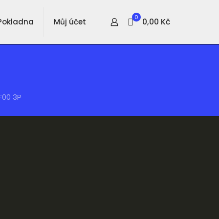
0
0,00 Kč
Pokladna
Můj účet
F00 3P