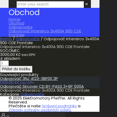
✕
Obchod
Home
Obchod
Odpojovače
Odpojovač Intersirco 3x400A 90D CDE
Frontale
Domů
/
Odpojovače
/ Odpojovač Intersirco 3x400A
90D CDE Frontale
Odpojovač Intersirco 3x400A 90D CDE Frontale
SOCOMEC
3000,00
Kč
bez DPH
4 skladem
Odpojovač
Intersirco
Přidat do košíku
3x400A
90D
Související produkty
CDE
Odpojovač 3NJ 4123-3BF00 3P
Frontale
1200,00
Kč
bez DPH
množství
Odpojovač Sircover CD BY-PASS 3+6P 500A
Odpojovač Intersirco 3x400A 90D CDE Frontale
Kategorie
Odpojovače
© 2025 Elektromotory Pfeiffer. All Rights
Reserved.
Přečtěte si naše
Smluvní podmínky
a
Zásady ochrany osobních údajů.