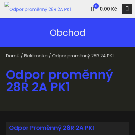
0
0,00 Kč
Obchod
Domů
/
Elektronika
/ Odpor proměnný 28R 2A PK1
Odpor proměnný
28R 2A PK1
Odpor Proměnný 28R 2A PK1