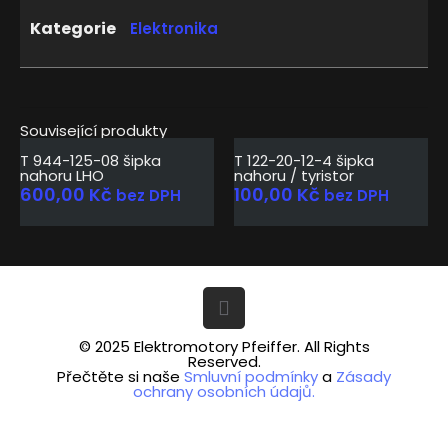
Kategorie
Elektronika
Související produkty
T 944-125-08 šipka
T 122-20-12-4 šipka
nahoru LHO
nahoru / tyristor
600,00
Kč
100,00
Kč
bez DPH
bez DPH
© 2025 Elektromotory Pfeiffer. All Rights
Reserved.
Přečtěte si naše
Smluvní podmínky
a
Zásady
ochrany osobních údajů.