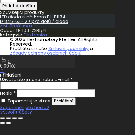
TR
Přidat do košíku
164-
22R1/F1
Související produkty
množství
LED dioda rudá 5mm BL-B1134
D 845-63-12 šipka dolů / dioda
450,00
Kč
bez DPH
Odpor TR 164-22R1/F1
Kategorie
Elektronika
© 2025 Elektromotory Pfeiffer. All Rights
Reserved.
Přečtěte si naše
Smluvní podmínky
a
Zásady ochrany osobních údajů.
0
0,00 Kč
✕
Přihlášení
Uživatelské jméno nebo e-mail
*
Heslo
*
Zapamatujte si mě
Přihlášení
Zapomněli jste heslo?
Vytvořit účet?