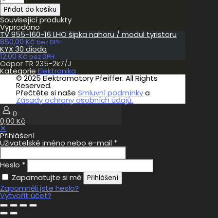
TR
Přidat do košíku
235-
2k7/J
Související produkty
množství
Vyprodáno
TV 955-160-16 LHO šipka nahoru / modul tyristoru
850,00
Kč
bez DPH
KYX 30 dioda
12,00
Kč
bez DPH
Odpor TR 235-2k7/J
Kategorie
Elektronika
© 2025 Elektromotory Pfeiffer. All Rights
Reserved.
Přečtěte si naše
Smluvní podmínky
a
Zásady ochrany osobních údajů.
0
0,00 Kč
✕
Přihlášení
Uživatelské jméno nebo e-mail
*
Heslo
*
Zapamatujte si mě
Přihlášení
Zapomněli jste heslo?
Vytvořit účet?