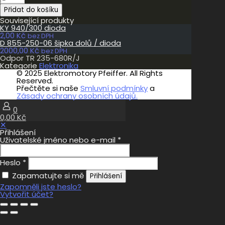
TR
Přidat do košíku
235-
680R/J
Související produkty
množství
KY 940/300 dioda
2,00
Kč
bez DPH
D 855-250-06 šipka dolů / dioda
2000,00
Kč
bez DPH
Odpor TR 235-680R/J
Kategorie
Elektronika
© 2025 Elektromotory Pfeiffer. All Rights
Reserved.
Přečtěte si naše
Smluvní podmínky
a
Zásady ochrany osobních údajů.
0
0,00 Kč
✕
Přihlášení
Uživatelské jméno nebo e-mail
*
Heslo
*
Zapamatujte si mě
Přihlášení
Zapomněli jste heslo?
Vytvořit účet?