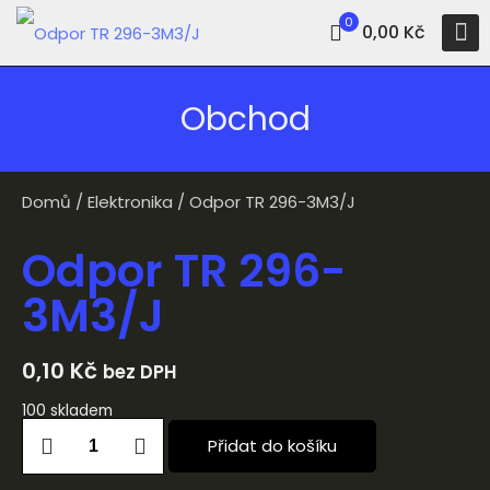
0
0,00 Kč
Obchod
Domů
/
Elektronika
/ Odpor TR 296-3M3/J
Odpor TR 296-
3M3/J
0,10
Kč
bez DPH
100 skladem
Přidat do košíku