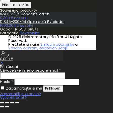
TR
Přidat do košíku
553-
6R8/J
Související produkty
množství
WA 855 75 kondenz. držák
0,30
Kč
bez DPH
D 845-200-04 šipka dolů F / dioda
1000,00
Kč
bez DPH
Odpor TR 553-6R8/J
Kategorie
Elektronika
© 2025 Elektromotory Pfeiffer. All Rights
Reserved.
Přečtěte si naše
Smluvní podmínky
a
Zásady ochrany osobních údajů.
0
0,00 Kč
✕
Přihlášení
Uživatelské jméno nebo e-mail
*
Heslo
*
Zapamatujte si mě
Přihlášení
Zapomněli jste heslo?
Vytvořit účet?