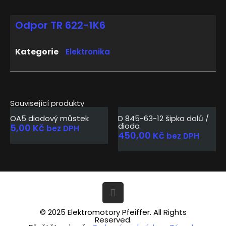
Odpor TR 622-1K6
Kategorie
Elektronika
Související produkty
OA5 diodový můstek
D 845-63-12 šipka dolů /
dioda
5,00
Kč
bez DPH
450,00
Kč
bez DPH
© 2025 Elektromotory Pfeiffer. All Rights
Reserved.