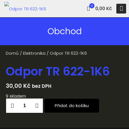
0
0,00 Kč
Obchod
Domů
/
Elektronika
/ Odpor TR 622-1K6
Odpor TR 622-1K6
30,00
Kč
bez DPH
9 skladem
Přidat do košíku