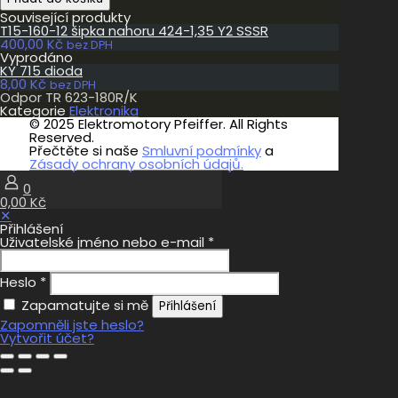
TR
Související produkty
623-
T15-160-12 šipka nahoru 424-1,35 Y2 SSSR
180R/K
400,00
Kč
množství
bez DPH
Vyprodáno
KY 715 dioda
8,00
Kč
bez DPH
Odpor TR 623-180R/K
Kategorie
Elektronika
© 2025 Elektromotory Pfeiffer. All Rights
Reserved.
Přečtěte si naše
Smluvní podmínky
a
Zásady ochrany osobních údajů.
0
0,00 Kč
✕
Přihlášení
Uživatelské jméno nebo e-mail
*
Heslo
*
Zapamatujte si mě
Přihlášení
Zapomněli jste heslo?
Vytvořit účet?