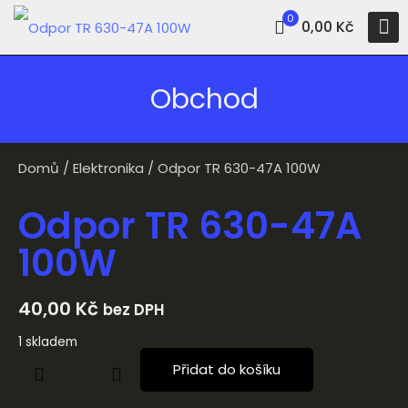
0
0,00 Kč
Obchod
Domů
/
Elektronika
/ Odpor TR 630-47A 100W
Odpor TR 630-47A
100W
40,00
Kč
bez DPH
1 skladem
Přidat do košíku