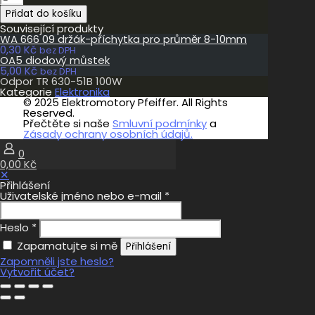
TR
Přidat do košíku
630-
51B
Související produkty
100W
WA 666 09 držák-příchytka pro průměr 8-10mm
množství
0,30
Kč
bez DPH
OA5 diodový můstek
5,00
Kč
bez DPH
Odpor TR 630-51B 100W
Kategorie
Elektronika
© 2025 Elektromotory Pfeiffer. All Rights
Reserved.
Přečtěte si naše
Smluvní podmínky
a
Zásady ochrany osobních údajů.
0
0,00 Kč
✕
Přihlášení
Uživatelské jméno nebo e-mail
*
Heslo
*
Zapamatujte si mě
Přihlášení
Zapomněli jste heslo?
Vytvořit účet?