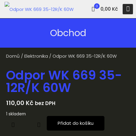
0
0,00 Kč
Obchod
Domů
/
Elektronika
/ Odpor WK 669 35-12R/K 60W
Odpor WK 669 35-
12R/K 60W
110,00
Kč
bez DPH
1 skladem
Přidat do košíku