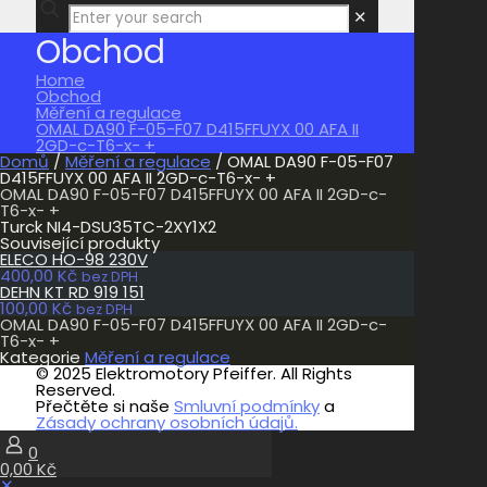
✕
Obchod
Home
Obchod
Měření a regulace
OMAL DA90 F-05-F07 D415FFUYX 00 AFA II
2GD-c-T6-x- +
Domů
/
Měření a regulace
/ OMAL DA90 F-05-F07
D415FFUYX 00 AFA II 2GD-c-T6-x- +
OMAL DA90 F-05-F07 D415FFUYX 00 AFA II 2GD-c-
T6-x- +
Turck NI4-DSU35TC-2XY1X2
Související produkty
ELECO HO-98 230V
400,00
Kč
bez DPH
DEHN KT RD 919 151
100,00
Kč
bez DPH
OMAL DA90 F-05-F07 D415FFUYX 00 AFA II 2GD-c-
T6-x- +
Kategorie
Měření a regulace
© 2025 Elektromotory Pfeiffer. All Rights
Reserved.
Přečtěte si naše
Smluvní podmínky
a
Zásady ochrany osobních údajů.
0
0,00 Kč
✕