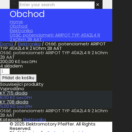
✕
Obchod
Home
Obchod
Elektronika
Otáč. potenciometr ARIPOT TYP 40A2L4 R
2 kOhm 2B AAT
Domů
/
Elektronika
/ Otáč. potenciometr ARIPOT
TYP 40A2L4 R 2 kOhm 2B AAT
Otáč. potenciometr ARIPOT TYP 40A2L4 R 2 kOhm
2B AAT
200,00
Kč
bez DPH
4 skladem
Otáč.
potenciometr
Přidat do košíku
ARIPOT
TYP
Související produkty
40A2L4
Vyprodáno
R
KY 715 dioda
2
8,00
Kč
bez DPH
kOhm
KY 708 dioda
2B
5,00
Kč
bez DPH
AAT
Otáč. potenciometr ARIPOT TYP 40A2L4 R 2 kOhm
množství
2B AAT
Kategorie
Elektronika
© 2025 Elektromotory Pfeiffer. All Rights
Reserved.