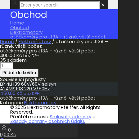
✕
Obchod
Home
Obchod
Elektromotory
otáčkoměry pro J13A – různé, větší počet
Domů
/
Elektromotory
/ otáčkoměry pro J13A –
různé, větší počet
otáčkoměry pro J13A – různé, větší počet
400,00
Kč
bez DPH
35 skladem
otáčkoměry
pro
Přidat do košíku
J13A
-
Související produkty
různé,
EP 4LH39 60V/60V selsyn
větší
A24MF 103 220 V/50Hz
počet
450,00
Kč
bez DPH
množství
otáčkoměry pro J13A – různé, větší počet
Kategorie
Elektromotory
© 2025 Elektromotory Pfeiffer. All Rights
Reserved.
Přečtěte si naše
Smluvní podmínky
a
Zásady ochrany osobních údajů.
0
0,00 Kč