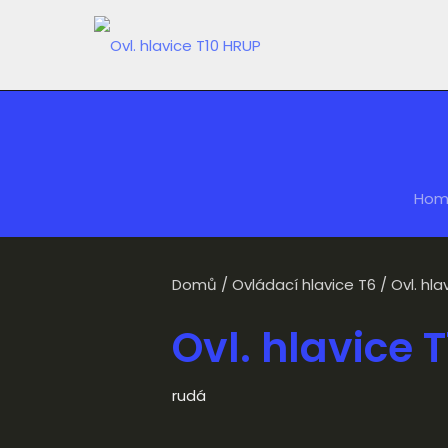
Hom
Domů
/
Ovládací hlavice T6
/ Ovl. hl
Ovl. hlavice 
rudá