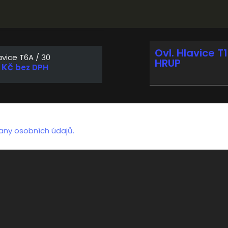
Ovl. Hlavice T
lavice T6A / 30
HRUP
0
Kč
bez DPH
any osobních údajů.