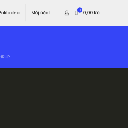
0
0,00 Kč
Pokladna
Můj účet
 HRUP