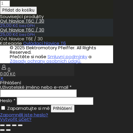
Ovl.
hlavice
Přidat do košíku
T6E
/
Související produkty
30
Ovl. hlavice T6C / 30
množství
25,00
Kč
bez DPH
Ovl. hlavice T6C / 30
25,00
Kč
bez DPH
Ovl. hlavice T6E / 30
Kategorie
Ovládací hlavice T6
© 2025 Elektromotory Pfeiffer. All Rights
Reserved.
Přečtěte si naše
Smluvní podmínky
a
Zásady ochrany osobních údajů.
0
0,00 Kč
✕
Přihlášení
Uživatelské jméno nebo e-mail
*
Heslo
*
Zapamatujte si mě
Přihlášení
Zapomněli jste heslo?
Vytvořit účet?