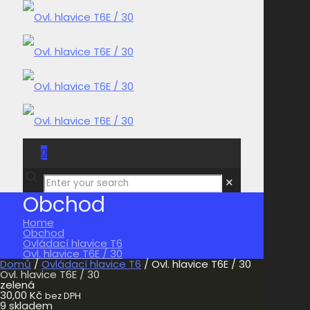
0
0,00 Kč
✕
Obchod
Home
Obchod
Ovládací hlavice T6
Ovl. hlavice T6E / 30
Domů
/
Ovládací hlavice T6
/ Ovl. hlavice T6E / 30
Ovl. hlavice T6E / 30
zelená
30,00
Kč
bez DPH
9 skladem