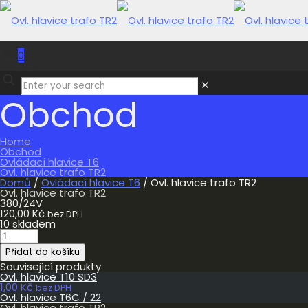
0
0,00 Kč
✕
Obchod
Home
Obchod
Ovládací hlavice T6
Ovl. hlavice trafo TR2
Domů
/
Ovládací hlavice T6
/ Ovl. hlavice trafo TR2
Ovl. hlavice trafo TR2
380/24V
120,00
Kč
bez DPH
10 skladem
Ovl.
hlavice
Přidat do košíku
trafo
TR2
Související produkty
množství
Ovl. hlavice T10 SD3
1,00
Kč
bez DPH
Ovl. hlavice T6C / 22
Ovl. hlavice trafo TR2