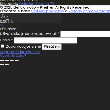
Kategorie
Ovládací hlavice T6
© 2025 Elektromotory Pfeiffer. All Rights Reserved.
Přečtěte si naše
Smluvní podmínky
a
Zásady ochrany osobní
0
0,00 Kč
✕
Přihlášení
Uživatelské jméno nebo e-mail
*
Heslo
*
Zapamatujte si mě
Přihlášení
Zapomněli jste heslo?
Vytvořit účet?