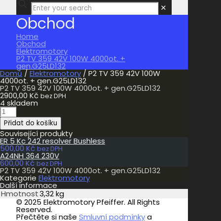
✕
Obchod
Home
Obchod
Elektromotory
P2 TV 359 42V 100W 4000ot. +
gen.G25LD132
Domů
/
Elektromotory
/ P2 TV 359 42V 100W
4000ot. + gen.G25LD132
P2 TV 359 42V 100W 4000ot. + gen.G25LD132
2900,00
Kč
bez DPH
4 skladem
P2
TV
Přidat do košíku
359
42V
Související produkty
100W
ER 5 Kc 242 resolver Bushless
4000ot.
500,00
Kč
bez DPH
+
A24NH 364 230V
gen.G25LD132
600,00
Kč
bez DPH
množství
P2 TV 359 42V 100W 4000ot. + gen.G25LD132
Kategorie
Elektromotory
Další informace
Hmotnost
3,32 kg
© 2025 Elektromotory Pfeiffer. All Rights
Reserved.
Přečtěte si naše
Smluvní podmínky
a