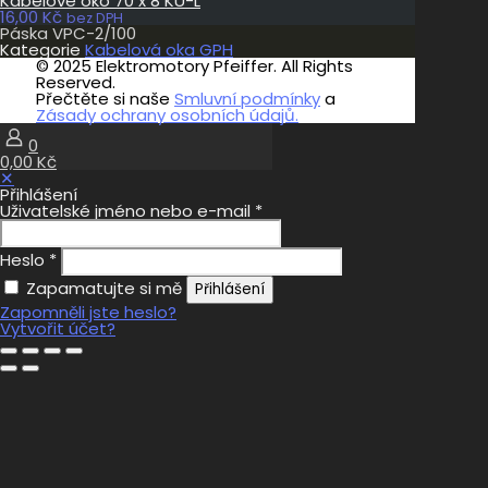
Kabelové oko 70 x 8 KU-L
16,00
Kč
bez DPH
Páska VPC-2/100
Kategorie
Kabelová oka GPH
© 2025 Elektromotory Pfeiffer. All Rights
Reserved.
Přečtěte si naše
Smluvní podmínky
a
Zásady ochrany osobních údajů.
0
0,00 Kč
✕
Přihlášení
Uživatelské jméno nebo e-mail
*
Heslo
*
Zapamatujte si mě
Přihlášení
Zapomněli jste heslo?
Vytvořit účet?