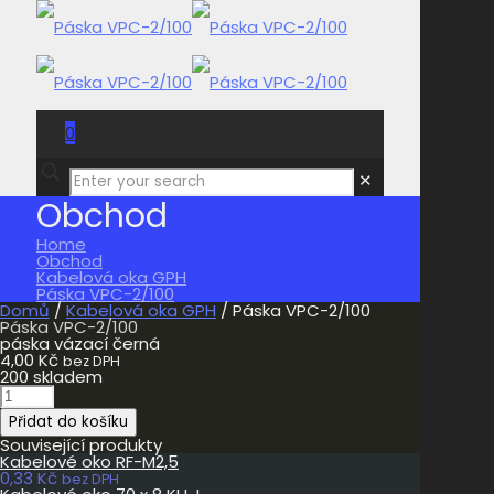
0
0,00 Kč
✕
Obchod
Home
Obchod
Kabelová oka GPH
Páska VPC-2/100
Domů
/
Kabelová oka GPH
/ Páska VPC-2/100
Páska VPC-2/100
páska vázací černá
4,00
Kč
bez DPH
200 skladem
Páska
VPC-
Přidat do košíku
2/100
množství
Související produkty
Kabelové oko RF-M2,5
0,33
Kč
bez DPH