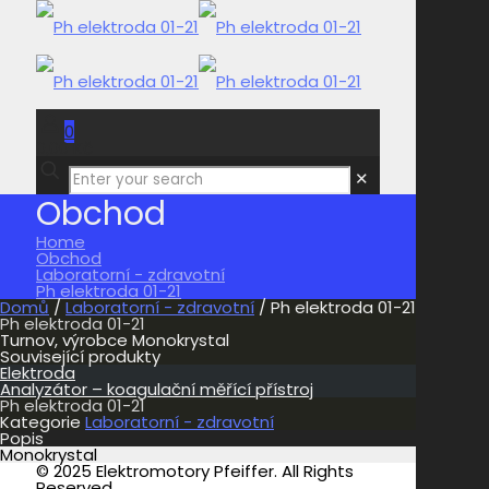
0
0,00 Kč
✕
Obchod
Home
Obchod
Laboratorní - zdravotní
Ph elektroda 01-21
Domů
/
Laboratorní - zdravotní
/ Ph elektroda 01-21
Ph elektroda 01-21
Turnov, výrobce Monokrystal
Související produkty
Elektroda
Analyzátor – koagulační měřící přístroj
Ph elektroda 01-21
Kategorie
Laboratorní - zdravotní
Popis
Monokrystal
© 2025 Elektromotory Pfeiffer. All Rights
Reserved.