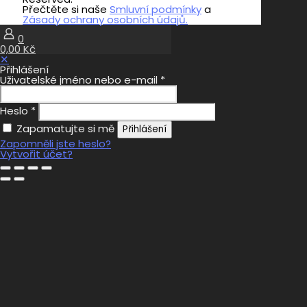
Přečtěte si naše
Smluvní podmínky
a
Zásady ochrany osobních údajů.
0
0,00 Kč
✕
Přihlášení
Uživatelské jméno nebo e-mail
*
Heslo
*
Zapamatujte si mě
Přihlášení
Zapomněli jste heslo?
Vytvořit účet?