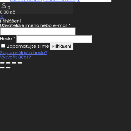
0
0,00 Kč
✕
Přihlášení
Uživatelské jméno nebo e-mail
*
Heslo
*
Zapamatujte si mě
Přihlášení
Zapomněli jste heslo?
Vytvořit účet?