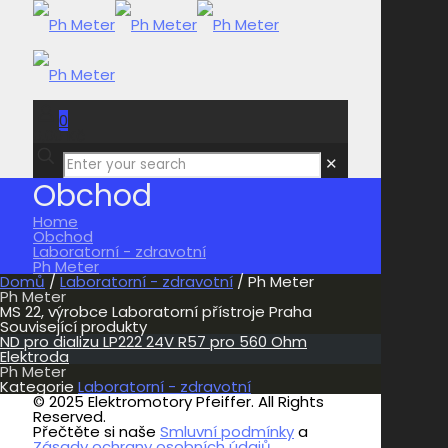
0
0,00 Kč
✕
Obchod
Home
Obchod
Laboratorní - zdravotní
Ph Meter
Domů
/
Laboratorní - zdravotní
/ Ph Meter
Ph Meter
MS 22, výrobce Laboratorní přístroje Praha
Související produkty
ND pro dializu LP222 24V R57 pro 560 Ohm
Elektroda
Ph Meter
Kategorie
Laboratorní - zdravotní
© 2025 Elektromotory Pfeiffer. All Rights
Reserved.
Přečtěte si naše
Smluvní podmínky
a
Zásady ochrany osobních údajů.