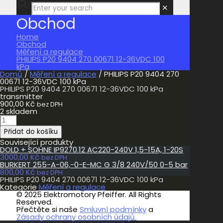
✕
Obchod
Home
Obchod
Měření a regulace
PHILIPS P20 9404 270 00671 12-36VDC 100
kPa
Domů
/
Měření a regulace
/ PHILIPS P20 9404 270
00671 12-36VDC 100 kPa
PHILIPS P20 9404 270 00671 12-36VDC 100 kPa
transmitter
900,00
Kč
bez DPH
2 skladem
PHILIPS
P20
Přidat do košíku
9404
270
Související produkty
00671
DOLD + SOHNE IP9270.12 AC220-240V 1,5-15A, 1-20S
12-
3000,00
Kč
bez DPH
36VDC
BURKERT 255-A-06,-0-E-MC G 3/8 240V/50 0-5 bar
100
800,00
Kč
bez DPH
kPa
PHILIPS P20 9404 270 00671 12-36VDC 100 kPa
množství
Kategorie
Měření a regulace
© 2025 Elektromotory Pfeiffer. All Rights
Reserved.
Přečtěte si naše
Smluvní podmínky
a
Zásady ochrany osobních údajů.