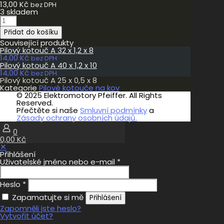
13,00
Kč
bez DPH
3 skladem
Pilový
kotouč
Přidat do košíku
A
25
Související produkty
x
Pilový kotouč A 32 x 1,2 x 8
0,5
14,00
Kč
bez DPH
x
Pilový kotouč A 40 x 1,2 x 10
8
14,00
Kč
bez DPH
množství
Pilový kotouč A 25 x 0,5 x 8
Kategorie
Pilové kotouče na kov
© 2025 Elektromotory Pfeiffer. All Rights
Reserved.
Přečtěte si naše
Smluvní podmínky
a
Zásady ochrany osobních údajů.
0
0,00 Kč
✕
Přihlášení
Uživatelské jméno nebo e-mail
*
Heslo
*
Zapamatujte si mě
Přihlášení
Zapomněli jste heslo?
Vytvořit účet?