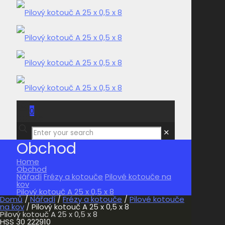
0
0,00 Kč
✕
Obchod
Home
Obchod
Nářadí
Frézy a kotouče
Pilové kotouče na
kov
Pilový kotouč A 25 x 0,5 x 8
Domů
/
Nářadí
/
Frézy a kotouče
/
Pilové kotouče
na kov
/ Pilový kotouč A 25 x 0,5 x 8
Pilový kotouč A 25 x 0,5 x 8
HSS 30 222910