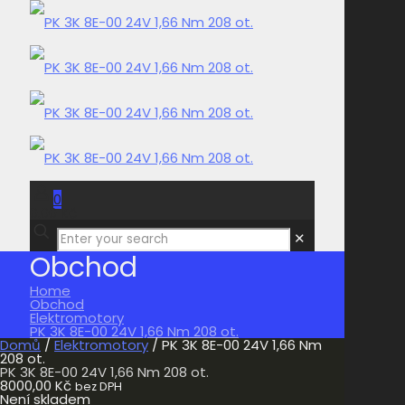
0
0,00 Kč
✕
Obchod
Home
Obchod
Elektromotory
PK 3K 8E-00 24V 1,66 Nm 208 ot.
Domů
/
Elektromotory
/ PK 3K 8E-00 24V 1,66 Nm
208 ot.
PK 3K 8E-00 24V 1,66 Nm 208 ot.
8000,00
Kč
bez DPH
Není skladem