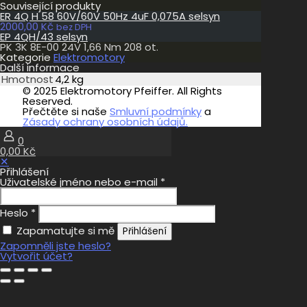
Související produkty
ER 4Q H 58 60V/60V 50Hz 4uF 0,075A selsyn
2000,00
Kč
bez DPH
EP 4QH/43 selsyn
PK 3K 8E-00 24V 1,66 Nm 208 ot.
Kategorie
Elektromotory
Další informace
Hmotnost
4,2 kg
© 2025 Elektromotory Pfeiffer. All Rights
Reserved.
Přečtěte si naše
Smluvní podmínky
a
Zásady ochrany osobních údajů.
0
0,00 Kč
✕
Přihlášení
Uživatelské jméno nebo e-mail
*
Heslo
*
Zapamatujte si mě
Přihlášení
Zapomněli jste heslo?
Vytvořit účet?