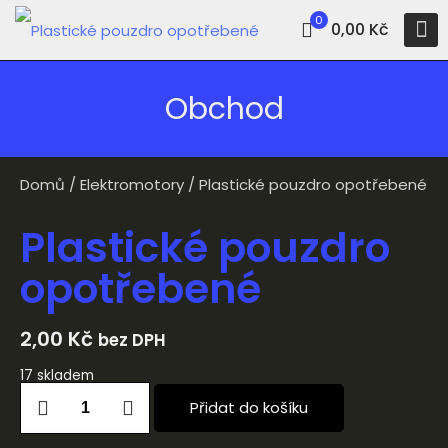
0
0,00 Kč
Obchod
Domů
/
Elektromotory
/ Plastické pouzdro opotřebené
Plastické pouzdro
opotřebené
2,00
Kč
bez DPH
17 skladem
Přidat do košíku