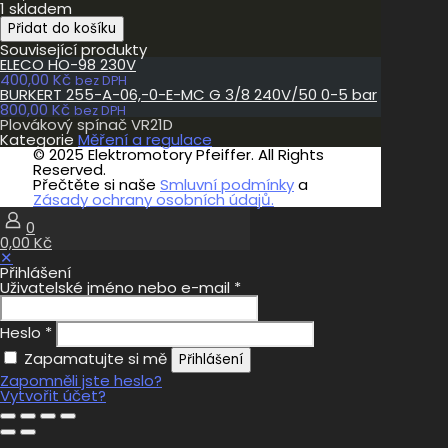
1 skladem
Plovákový
Přidat do košíku
spínač
Související produkty
VR21D
ELECO HO-98 230V
množství
400,00
Kč
bez DPH
BURKERT 255-A-06,-0-E-MC G 3/8 240V/50 0-5 bar
800,00
Kč
bez DPH
Plovákový spínač VR21D
Kategorie
Měření a regulace
© 2025 Elektromotory Pfeiffer. All Rights
Reserved.
Přečtěte si naše
Smluvní podmínky
a
Zásady ochrany osobních údajů.
0
0,00 Kč
✕
Přihlášení
Uživatelské jméno nebo e-mail
*
Heslo
*
Zapamatujte si mě
Přihlášení
Zapomněli jste heslo?
Vytvořit účet?