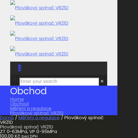
0
0,00 Kč
✕
Obchod
Home
Obchod
Měření a regulace
Plovákový spínač VR21D
Domů
/
Měření a regulace
/ Plovákový spínač
VR21D
Plovákový spínač VR21D
ZT 0-63MPa, VP 0-95MPa
100,00
Kč
bez DPH