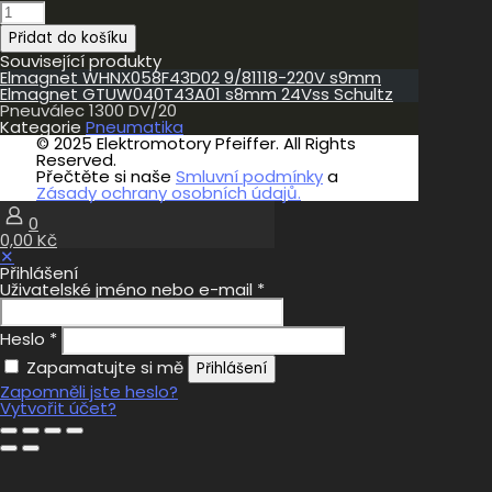
Pneuválec
1300
Přidat do košíku
DV/20
množství
Související produkty
Elmagnet WHNX058F43D02 9/81118-220V s9mm
Elmagnet GTUW040T43A01 s8mm 24Vss Schultz
Pneuválec 1300 DV/20
Kategorie
Pneumatika
© 2025 Elektromotory Pfeiffer. All Rights
Reserved.
Přečtěte si naše
Smluvní podmínky
a
Zásady ochrany osobních údajů.
0
0,00 Kč
✕
Přihlášení
Uživatelské jméno nebo e-mail
*
Heslo
*
Zapamatujte si mě
Přihlášení
Zapomněli jste heslo?
Vytvořit účet?