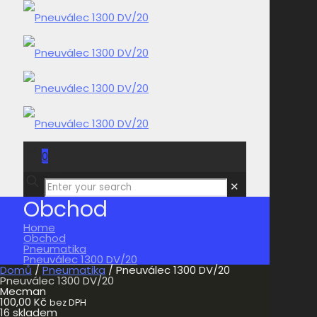
0
0,00 Kč
✕
Obchod
Home
Obchod
Pneumatika
Pneuválec 1300 DV/20
Domů
/
Pneumatika
/ Pneuválec 1300 DV/20
Pneuválec 1300 DV/20
Mecman
100,00
Kč
bez DPH
16 skladem