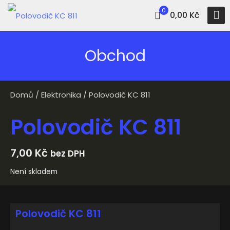
0
0,00 Kč
Obchod
Domů
/
Elektronika
/ Polovodič KC 811
Polovodič KC 811
7,00
Kč
bez DPH
Není skladem
Polovodič KC 811