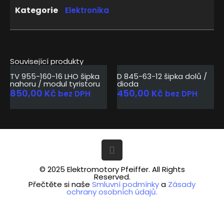
Kategorie
Elektronika
Související produkty
Vyprodáno
TV 955-160-16 LHO šipka
D 845-63-12 šipka dolů /
nahoru / modul tyristoru
dioda
850,00
Kč
450,00
Kč
bez DPH
bez DPH
© 2025 Elektromotory Pfeiffer. All Rights
Reserved.
Přečtěte si naše
Smluvní podmínky
a
Zásady
ochrany osobních údajů.