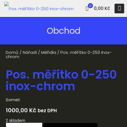
0
0,00 Kč
Obchod
Domů
/
Nářadí
/
Měřidla
/ Pos. měřítko 0-250 inox-
chrom
Pos. měřítko 0-250
inox-chrom
Somet
1000,00
Kč
bez DPH
2 skladem