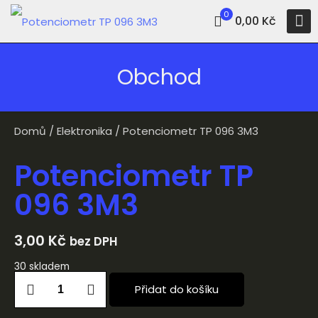
0
0,00 Kč
Obchod
Domů
/
Elektronika
/ Potenciometr TP 096 3M3
Potenciometr TP
096 3M3
3,00
Kč
bez DPH
30 skladem
Přidat do košíku