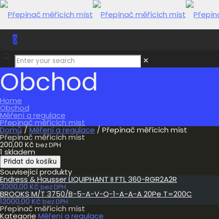
0
0,00 Kč
✕
Obchod
Home
Obchod
Měření a regulace
Přepínač měřících míst
Domů
/
Měření a regulace
/ Přepínač měřících míst
Přepínač měřících míst
200,00
Kč
bez DPH
1 skladem
Přepínač
Přidat do košíku
měřících
Související produkty
míst
Endress & Hausser LIQUIPHANT II FTL 360-RGR2A2R
množství
3000,00
Kč
bez DPH
BROOKS M/T 3750/B-5-A-V-Q-1-A-A-A 20Pe T=200C
12000,00
Kč
bez DPH
Přepínač měřících míst
Kategorie
Měření a regulace