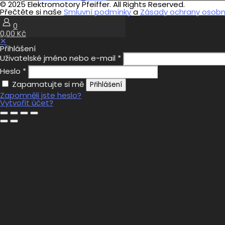
© 2025 Elektromotory Pfeiffer. All Rights Reserved.
Přečtěte si naše
Smluvní podmínky
a
Zásady ochrany osobní
0
0,00 Kč
✕
Přihlášení
Uživatelské jméno nebo e-mail
*
Heslo
*
Zapamatujte si mě
Přihlášení
Zapomněli jste heslo?
Vytvořit účet?